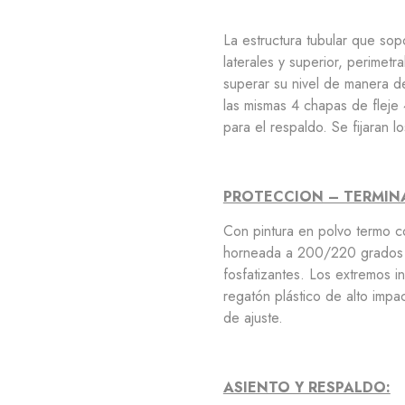
La estructura tubular que sop
laterales y superior, perimet
superar su nivel de manera de
las mismas 4 chapas de fleje
para el respaldo. Se fijaran 
PROTECCION – TERMIN
Con pintura en polvo termo co
horneada a 200/220 grados p
fosfatizantes. Los extremos i
regatón plástico de alto impa
de ajuste.
ASIENTO Y RESPALDO: