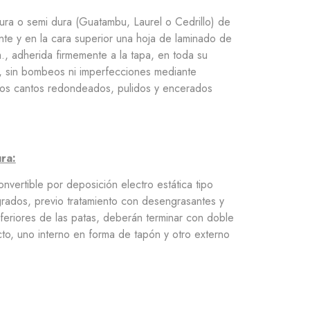
ura o semi dura (Guatambu, Laurel o Cedrillo) de
te y en la cara superior una hoja de laminado de
 adherida firmemente a la tapa, en toda su
a, sin bombeos ni imperfecciones mediante
 los cantos redondeados, pulidos y encerados
ra:
nvertible por deposición electro estática tipo
ados, previo tratamiento con desengrasantes y
nferiores de las patas, deberán terminar con doble
cto, uno interno en forma de tapón y otro externo