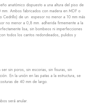
ño anatómico dispuesto a una altura del piso de
0 mm. Ambos fabricados con madera en MDF o
 o Cedrillo) de un espesor no menor a 10 mm más
sor no menor a 0,8 mm. adherida firmemente a la
erfectamente lisa, sin bombeos ni imperfecciones
 con todos los cantos redondeados, pulidos y
er sin poros, sin escorias, sin fisuras, sin
ción. En la unión en las patas a la estructura, se
 costuras de 40 mm de largo.
ubos será anular.