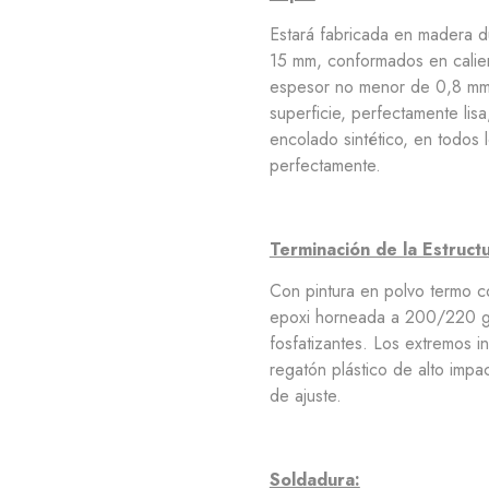
Estará fabricada en madera d
15 mm, conformados en calien
espesor no menor de 0,8 mm.,
superficie, perfectamente lis
encolado sintético, en todos
perfectamente.
Terminación de la Estructu
Con pintura en polvo termo co
epoxi horneada a 200/220 gr
fosfatizantes. Los extremos i
regatón plástico de alto impa
de ajuste.
Soldadura: