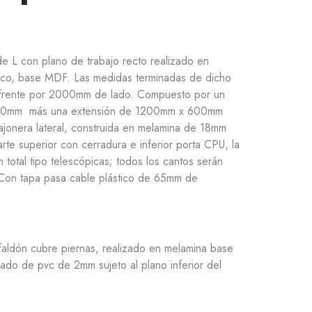
de L con plano de trabajo recto realizado en
co, base MDF. Las medidas terminadas de dicho
frente por 2000mm de lado. Compuesto por un
800mm más una extensión de 1200mm x 600mm
cajonera lateral, construida en melamina de 18mm
rte superior con cerradura e inferior porta CPU, la
 total tipo telescópicas; todos los cantos serán
on tapa pasa cable plástico de 65mm de
n faldón cubre piernas, realizado en melamina base
cado de pvc de 2mm sujeto al plano inferior del