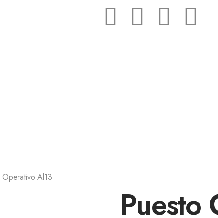
a
a
 Operativo Al13
Puesto 