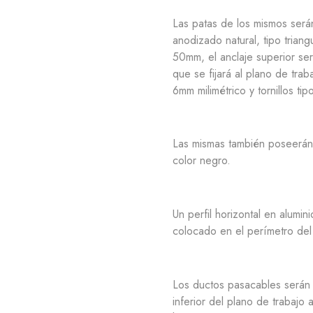
Las patas de los mismos será
anodizado natural, tipo tria
50mm, el anclaje superior ser
que se fijará al plano de tra
6mm milimétrico y tornillos tipo
Las mismas también poseerán e
color negro.
Un perfil horizontal en alumin
colocado en el perímetro del
Los ductos pasacables serán
inferior del plano de trabajo