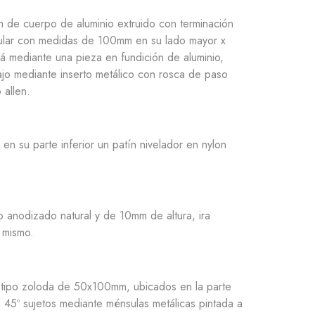
n de cuerpo de aluminio extruido con terminación
ngular con medidas de 100mm en su lado mayor x
á mediante una pieza en fundición de aluminio,
bajo mediante inserto metálico con rosca de paso
 allen.
n su parte inferior un patín nivelador en nylon
io anodizado natural y de 10mm de altura, ira
 mismo.
 tipo zoloda de 50x100mm, ubicados en la parte
 a 45º sujetos mediante ménsulas metálicas pintada a